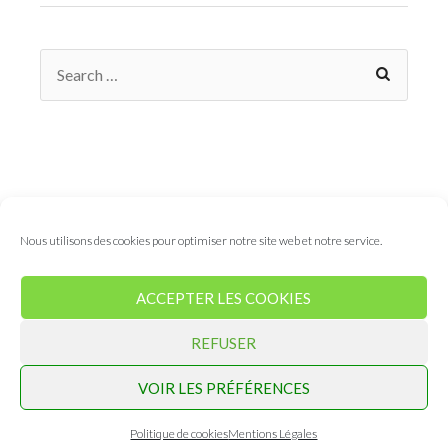
Nous utilisons des cookies pour optimiser notre site web et notre service.
©2015-Jusqu’a aujourd’hui –
Maison de la randonnée en
ACCEPTER LES COOKIES
Vanoise
– N° SIRET : 822 115 002 00039
Siège : 220, Grande Rue 73210 Aime La Plagne – Adresse
REFUSER
postale : 40, place de l’église 73600 Notre Dame du Pré
VOIR LES PRÉFÉRENCES
Politique de cookies
Mentions Légales