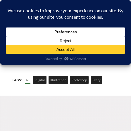
MAISON DE LA RANDONNÉE EN
ILLUSTRATION
VANOISE
HOME
/
PORTFOLIO
/ ILLUSTRATION (PAGE 2)
TAGS:
All
Digital
Illustration
Photoshop
Scary