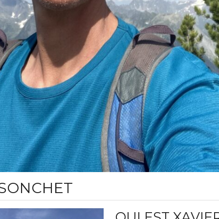
USONCHET
QUI EST XAVIER