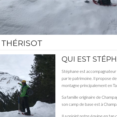
 THÉRISOT
QUI EST STÉPH
Stéphane est accompagnateur 
par le patrimoine. Il propose d
montagne principalement en Ta
Sa famille originaire de Champag
s
on camp de base est à Champa
Il a rejoint notre équipe en ta