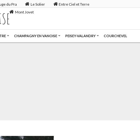
uge du Pra
Le Solier
Entre Ciel et Terre
Mont Jovet
ISE
TRE
CHAMPAGNY EN VANOISE
PEISEY-VALANDRY
COURCHEVEL