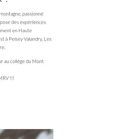
 montagne, passionné
ropose des expériences
lement en Haute
st à Peisey Valandry, Les
re.
r au collège du Mont
 MRV !!!