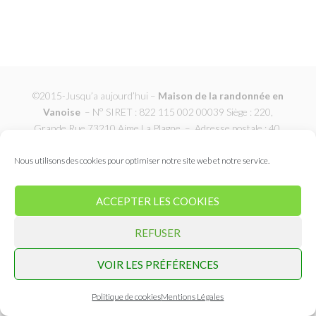
©2015-Jusqu’a aujourd’hui –
Maison de la randonnée en
Vanoise
– N° SIRET : 822 115 002 00039
Siège : 220,
Grande Rue 73210 Aime La Plagne – Adresse postale : 40,
place de l’église 73600 Notre Dame du Pré
Nous utilisons des cookies pour optimiser notre site web et notre service.
ACCEPTER LES COOKIES
REFUSER
VOIR LES PRÉFÉRENCES
Politique de cookies
Mentions Légales