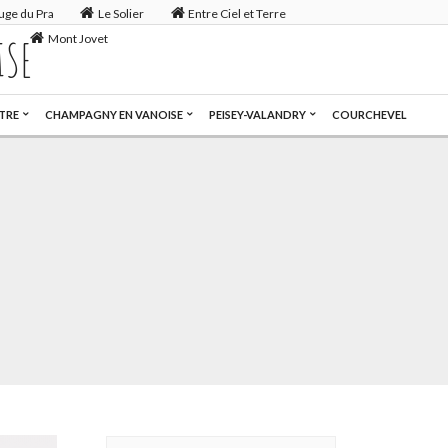
uge du Pra
Le Solier
Entre Ciel et Terre
Mont Jovet
ISE
TRE
CHAMPAGNY EN VANOISE
PEISEY-VALANDRY
COURCHEVEL