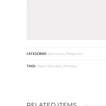
CATEGORIES:
Illustrations
,
Photography
TAGS:
Digital
,
Illustration
,
Photoshop
RELATED ITEMS