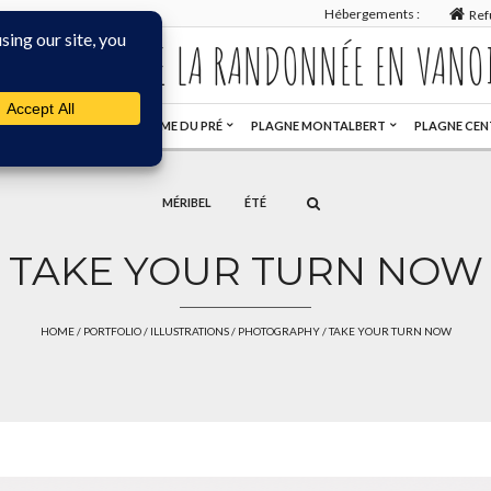
Hébergements :
Ref
MAISON DE LA RANDONNÉE EN VANO
GOURMANDE
NOTRE DAME DU PRÉ
PLAGNE MONTALBERT
PLAGNE CEN
MÉRIBEL
ÉTÉ
TAKE YOUR TURN NOW
HOME
/
PORTFOLIO
/
ILLUSTRATIONS
/
PHOTOGRAPHY
/ TAKE YOUR TURN NOW