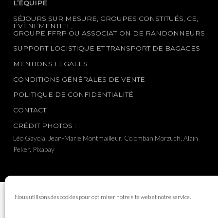
L’ÉQUIPE
SÉJOURS SUR MESURE, GROUPES CONSTITUÉS, CE,
ÉVÈNEMENTIEL,
GROUPE FFRP OU ASSOCIATION DE RANDONNEURS
SUPPORT LOGISTIQUE ET TRANSPORT DE BAGAGES
MENTIONS LÉGALES
CONDITIONS GÉNÉRALES DE VENTE
POLITIQUE DE CONFIDENTIALITÉ
CONTACT
CRÉDIT PHOTOS :
Léo Gayola, Jean-Marie Montmailleur, Colomban Morzuch, Alain
Peker, Pixabay
Nous utilisons des cookies pour optimiser notre site web et notre service.
©2015-Jusqu’