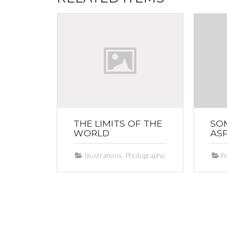
THE LIMITS OF THE
SO
WORLD
ASP
ations
Illustrations
,
Photography
F