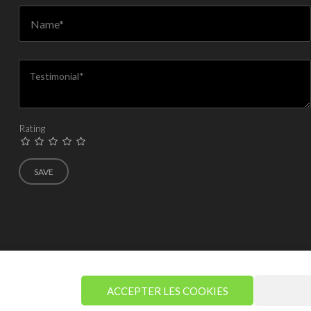
Rating
ACCEPTER LES COOKIES
a aujourd’hui –
Maison de la randonnée en Vanoise
– N° SIRET : 822 